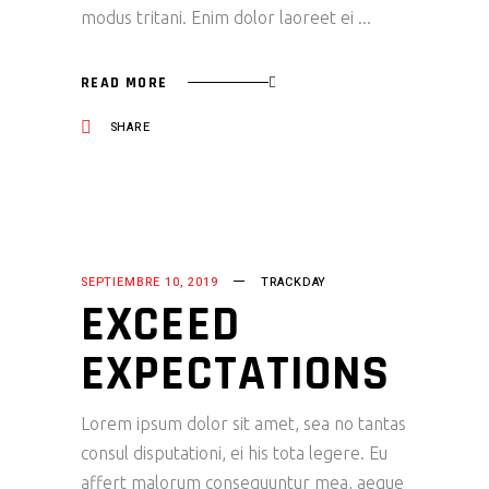
modus tritani. Enim dolor laoreet ei
READ MORE
SHARE
SEPTIEMBRE 10, 2019
TRACKDAY
EXCEED
EXPECTATIONS
Lorem ipsum dolor sit amet, sea no tantas
consul disputationi, ei his tota legere. Eu
affert malorum consequuntur mea, aeque