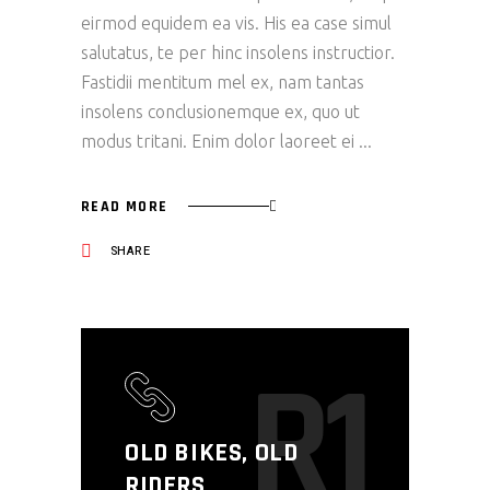
eirmod equidem ea vis. His ea case simul
salutatus, te per hinc insolens instructior.
Fastidii mentitum mel ex, nam tantas
insolens conclusionemque ex, quo ut
modus tritani. Enim dolor laoreet ei
READ MORE
SHARE
R1
OLD BIKES, OLD
RIDERS